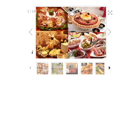
1
/
14