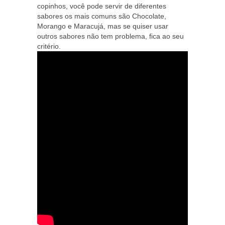
copinhos, você pode servir de diferentes
sabores os mais comuns são Chocolate,
Morango e Maracujá, mas se quiser usar
outros sabores não tem problema, fica ao seu
critério.