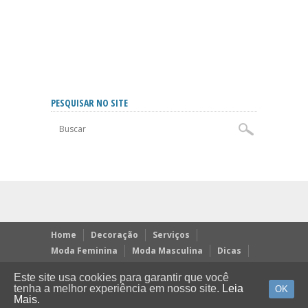
PESQUISAR NO SITE
Home
Decoração
Serviços
Moda Feminina
Moda Masculina
Dicas
Receitas
Este site usa cookies para garantir que você
Contato
Política de Privacidade
tenha a melhor experiência em nosso site.
Leia
OK
Mais.
Copyright © 2022 - Melhor Saber.