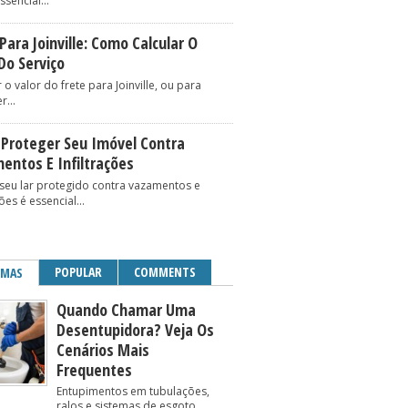
ssencial...
Para Joinville: Como Calcular O
Do Serviço
 o valor do frete para Joinville, ou para
r...
Proteger Seu Imóvel Contra
entos E Infiltrações
seu lar protegido contra vazamentos e
ções é essencial...
POPULAR
COMMENTS
IMAS
Quando Chamar Uma
Desentupidora? Veja Os
Cenários Mais
Frequentes
Entupimentos em tubulações,
ralos e sistemas de esgoto