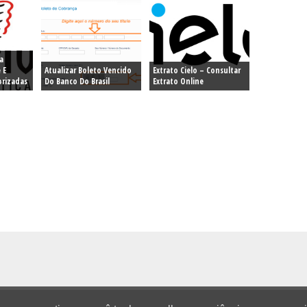
a
 E
Atualizar Boleto Vencido
Extrato Cielo – Consultar
orizadas
Do Banco Do Brasil
Extrato Online
 Feminina
Moda Masculina
Dicas
Receitas
Contato
Polít