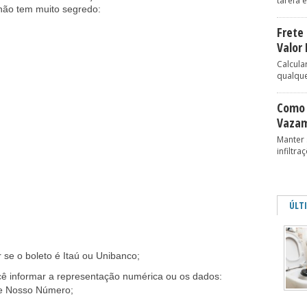
tarefa e
 não tem muito segredo:
Frete 
Valor 
Calcular
qualque
Como 
Vazam
Manter 
infiltra
ÚLT
 se o boleto é Itaú ou Unibanco;
cê informar a representação numérica ou os dados:
 e Nosso Número;