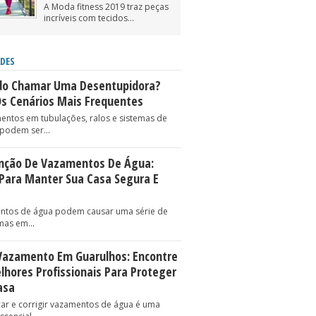
A Moda fitness 2019 traz peças
incríveis com tecidos...
DES
o Chamar Uma Desentupidora?
Os Cenários Mais Frequentes
entos em tubulações, ralos e sistemas de
podem ser...
nção De Vazamentos De Água:
 Para Manter Sua Casa Segura E
ntos de água podem causar uma série de
as em...
Vazamento Em Guarulhos: Encontre
lhores Profissionais Para Proteger
asa
icar e corrigir vazamentos de água é uma