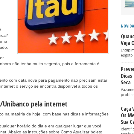
NOVIDA
/
Quand
ica?
tema
Veja 
zado.
Entupim
esgoto 
er
mbora não tenha muito segredo, pois a ferramenta é
Preve
Dicas
nto com data nova para pagamento não precisam estar
Seca
 internet o serviço se encontra disponível a todos os
Vazame
problem
/Unibanco pela internet
Caça 
nco na matéria de hoje, com base nas dicas e informações
Os Me
Sua C
qualquer horário do dia e em qualquer lugar que você
Identif
ernet. Abaixo as instruções sobre Como Atualizar boleto