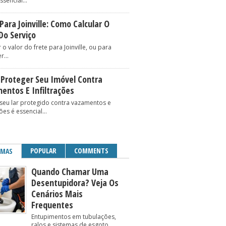
ssencial...
Para Joinville: Como Calcular O
Do Serviço
 o valor do frete para Joinville, ou para
r...
Proteger Seu Imóvel Contra
entos E Infiltrações
seu lar protegido contra vazamentos e
ções é essencial...
POPULAR
COMMENTS
IMAS
Quando Chamar Uma
Desentupidora? Veja Os
Cenários Mais
Frequentes
Entupimentos em tubulações,
ralos e sistemas de esgoto