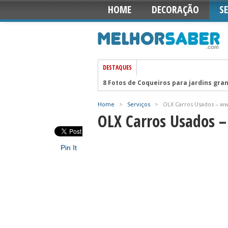
HOME
DECORAÇÃO
S
DESTAQUES
8 Fotos de Coqueiros para jardins gr
Muros residenciais decorados (16 mod
Home
>
Serviços
>
OLX Carros Usados – w
Ideias e dicas para reaproveitar Revis
OLX Carros Usados 
Decoração de Área de Lazer com Pisci
8 Modelos de Piscinas de fibra
Pin It
Decoração Branca de Neve para Festas
Casas decoradas com material recicla
14 Modelos para Decorar banheiros p
Sugestões para fazer Vasos de Jardim
Dicas de paisagismo e jardinagem res