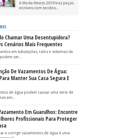
A Moda fitness 2019 traz peças
incríveis com tecidos...
DES
o Chamar Uma Desentupidora?
Os Cenários Mais Frequentes
entos em tubulações, ralos e sistemas de
podem ser...
nção De Vazamentos De Água:
 Para Manter Sua Casa Segura E
ntos de água podem causar uma série de
as em...
Vazamento Em Guarulhos: Encontre
lhores Profissionais Para Proteger
asa
icar e corrigir vazamentos de água é uma