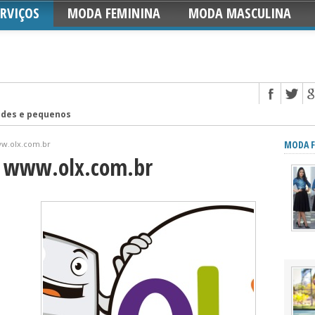
ERVIÇOS
MODA FEMININA
MODA MASCULINA
andes e pequenos
elos)
MODA F
ww.olx.com.br
tas velhas
– www.olx.com.br
na e Churrasqueira
 e Aniversários
do (16 Fotos)
equenos e simples
 com Garrafa Pet
idencial com pedras