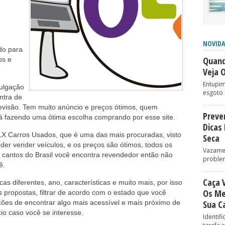
NOVIDA
do para
Quand
os e
Veja 
Entupim
vulgação
esgoto 
ntra de
levisão. Tem muito anúncio e preços ótimos, quem
Preve
á fazendo uma ótima escolha comprando por esse site.
Dicas
LX Carros Usados, que é uma das mais procuradas, visto
Seca
der vender veículos, e os preços são ótimos, todos os
Vazame
s cantos do Brasil você encontra revendedor então não
problem
ê.
Caça 
 diferentes, ano, características e muito mais, por isso
Os Me
 propostas, filtrar de acordo com o estado que você
ões de encontrar algo mais acessível e mais próximo de
Sua C
io caso você se interesse.
Identif