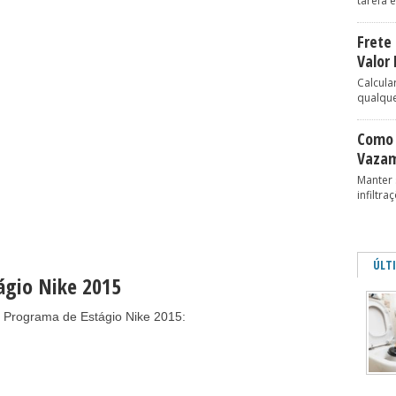
tarefa e
Frete 
Valor 
Calcular
qualque
Como 
Vazam
Manter 
infiltra
ÚLT
ágio Nike 2015
 Programa de Estágio Nike 2015: