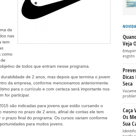
NOVIDA
ama de
Quand
dos nas
a tem
Veja 
as
Entupim
ra como
esgoto 
 de
objetivo de todos que entram nesse programa.
Preve
Dicas
durabilidade de 2 anos, mas depois que termina o jovem
Seca
entro da empresa, conforme mencionamos anteriormente.
timo para o currículo e com certeza será importante nos
Vazame
 for participar.
problem
2015 são indicadas para jovens que estão cursando o
Caça 
 o mesmo no prazo de 2 anos, afinal de contas ele tem
Os Me
rir o prazo final do programa. Os cursos variam conforme
Sua C
portunidades para muitos jovens.
Identif