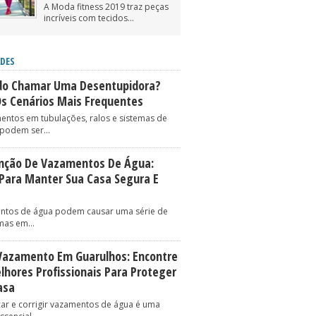
A Moda fitness 2019 traz peças
incríveis com tecidos...
DES
o Chamar Uma Desentupidora?
Os Cenários Mais Frequentes
entos em tubulações, ralos e sistemas de
podem ser...
nção De Vazamentos De Água:
 Para Manter Sua Casa Segura E
ntos de água podem causar uma série de
as em...
Vazamento Em Guarulhos: Encontre
lhores Profissionais Para Proteger
asa
icar e corrigir vazamentos de água é uma