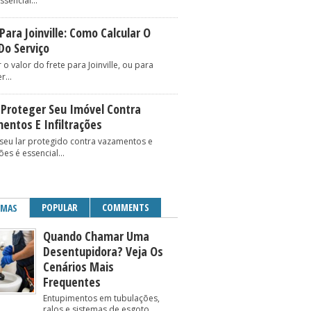
ssencial...
Para Joinville: Como Calcular O
Do Serviço
 o valor do frete para Joinville, ou para
r...
Proteger Seu Imóvel Contra
entos E Infiltrações
seu lar protegido contra vazamentos e
ções é essencial...
POPULAR
COMMENTS
IMAS
Quando Chamar Uma
Desentupidora? Veja Os
Cenários Mais
Frequentes
Entupimentos em tubulações,
ralos e sistemas de esgoto